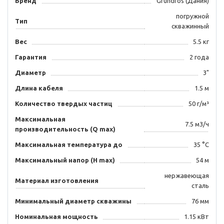
Бренд
Grundfos (Дания)
погружной
Тип
скважинный
Вес
5.5 кг
Гарантия
2 года
Диаметр
3"
Длина кабеля
1.5 м
Количество твердых частиц
50 г/м³
Максимальная
7.5 м3/ч
производительность (Q max)
Максимальная температура до
35 °C
Максимальный напор (H max)
54 м
нержавеющая
Материал изготовления
сталь
Минимальный диаметр скважины
76 мм
Номинальная мощность
1.15 кВт