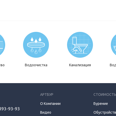
тво
Водоочистка
Канализация
Во
АРТБУР
СТОИМОСТЬ
О Компании
Бурение
 893-93-93
Видео
Обустройств