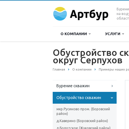
Бурени
на вод
област
О КОМПАНИИ
УСЛУГИ
Обустройство ск
округ Серпухов
Главная
О компании
Примеры наших р
Бурение скважин
Обустройство скважин
мкр.Русиново пром. (Боровский
район)
д.Каверино (Боровский район)
д.Болотское (Жуковский район)