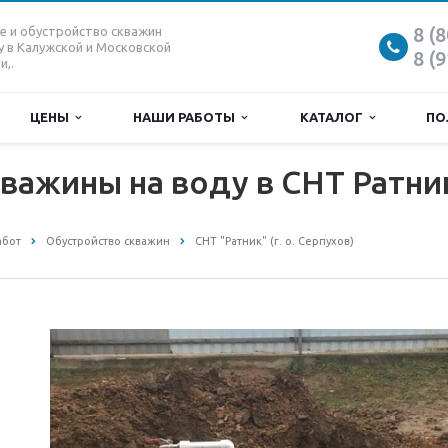
8 (
е и обустройство скважин
у в Калужской и Московской
8 (
и,.
ЦЕНЫ
НАШИ РАБОТЫ
КАТАЛОГ
ПО
важины на воду в СНТ Ратни
абот
Обустройство скважин
СНТ "Ратник" (г. о. Серпухов)