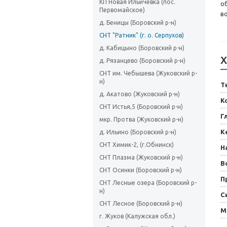
КП Новая Ильичевка (пос.
о
Первомайское)
в
д. Беницы (Боровский р-н)
СНТ "Ратник" (г. о. Серпухов)
д. Кабицыно (Боровский р-н)
Х
д. Рязанцево (Боровский р-н)
СНТ им. Чебышева (Жуковский р-
н)
Т
д. Акатово (Жуковский р-н)
К
СНТ Истья,5 (Боровский р-н)
Г
мкр. Протва (Жуковский р-н)
К
д. Ильино (Боровский р-н)
СНТ Химик-2, (г.Обнинск)
Н
СНТ Плазма (Жуковский р-н)
В
СНТ Осинки (Боровский р-н)
П
СНТ Лесные озера (Боровский р-
н)
С
СНТ Лесное (Боровский р-н)
М
г. Жуков (Калужская обл.)