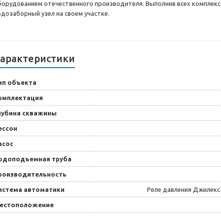
борудованием отечественного производителя. Выполнив всех комплекс
одозаборный узел на своем участке.
арактеристики
ип объекта
омплектация
лубина скважины
ессон
асос
одоподъемная труба
роизводительность
истема автоматики
Реле давления Джилекс
естоположение