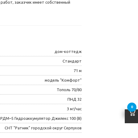
 работ, заказчик имеет собственный
дом-коттедж
Стандарт
71 м
модель "Комфорт"
Тополь 70/80
ПНД 32
0
3 мᶟ/час
 РДМ–5 Гидроаккумулятор Джилекс 100 (В)
СНТ "Ратник" городской округ Серпухов