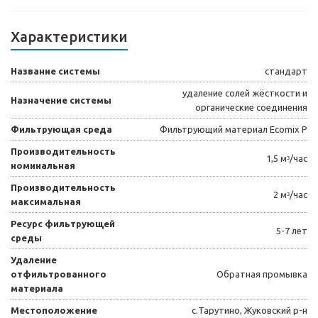
Характеристики
Название системы
стандарт
удаление солей жёсткости и
Назначение системы
органические соединения
Фильтрующая среда
Фильтрующий материал Ecomix P
Производительность
1,5 мᶟ/час
номинальная
Производительность
2 мᶟ/час
максимальная
Ресурс фильтрующей
5-7 лет
среды
Удаление
отфильтрованного
Обратная промывка
материала
Местоположение
с.Тарутино, Жуковский р-н