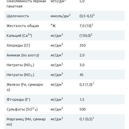
Окисляемость перман
мгО/дм
5,0
ганатная
3
2
Щелочность
ммоль/дм
(0,5-6,5)
1
Жесткость общая
°Ж
7,0 (10)
2+
3
2
Кальций (Ca
)
мг/дм
(130,0)
-
3
Хлориды (Cl
)
мг/дм
350
3
Аммиак (по азоту)
мг/дм
2,0
3
Нитриты (NO
)
мг/дм
3,0
2-
3
Нитраты (NO
)
мг/дм
45
3-
3
1
Железо (Fe, суммарн
мг/дм
0,3 (1,0)
о)
-
3
Фториды (F
)
мг/дм
1,5
2-
3
Сульфаты (SO
)
мг/дм
500
4
3
1
Марганец (Mn, суммар
мг/дм
0,1 (0,5)
но)