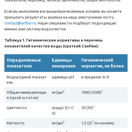
Если вы выполнили все вышеперечисленные условия, вы можете
присылать результаты анализа на нашу электронную почту
contact@artbur.ru
. Наши специалисты подберут подходящую
именно вам систему водоочистки.
Таблица 1. Гигиенические нормативы и перечень
показателей качества воды (краткий СанПин):
Определяемые
Единицы
Гигиенический
показатели
измерения
норматив, не более.
Водородный показат
единицы рН
в пределах 6–9
ель
3
1
Общая минерализаци
мг/дм
1000 (1500)
я (сухой остаток)
1
Цветность
градус (Cr-C
20 (35)
o)
3
1
Мутность
мг/дм
1,5 (2)
по каолину
3