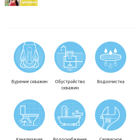
Бурение скважин
Обустройство
Водоочистка
скважин
Канализация
Водоснабжение
Сервисное