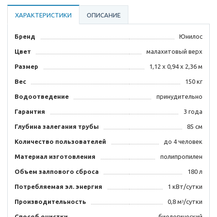
ХАРАКТЕРИСТИКИ
ОПИСАНИЕ
Бренд
Юнилос
Цвет
малахитовый верх
Размер
1,12 х 0,94 х 2,36 м
Вес
150 кг
Водоотведение
принудительно
Гарантия
3 года
Глубина залегания трубы
85 см
Количество пользователей
до 4 человек
Материал изготовления
полипропилен
Объем залпового сброса
180 л
Потребляемая эл. энергия
1 кВт/сутки
Производительность
0,8 мᶟ/сутки
Способ очистки
биологический