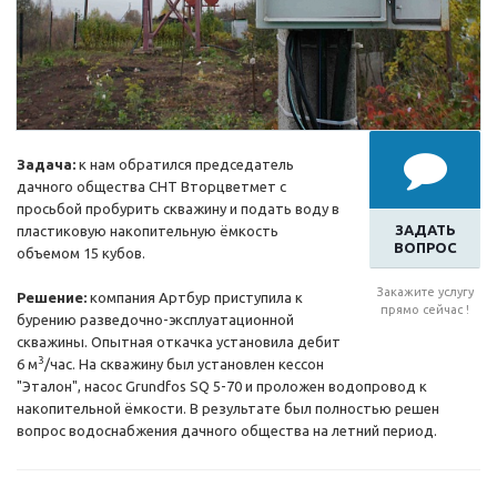
Задача:
к нам обратился председатель
дачного общества СНТ Вторцветмет с
просьбой пробурить скважину и подать воду в
ЗАДАТЬ
пластиковую накопительную ёмкость
ВОПРОС
объемом 15 кубов.
Закажите услугу
Решение:
компания Артбур приступила к
прямо сейчас !
бурению разведочно-эксплуатационной
скважины. Опытная откачка установила дебит
3
6 м
/час. На скважину был установлен кессон
"Эталон", насос Grundfos SQ 5-70 и проложен водопровод к
накопительной ёмкости. В результате был полностью решен
вопрос водоснабжения дачного общества на летний период.