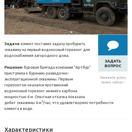
Задача:
клиент поставил задачу пробурить
скважину на первый водоносный горизонт для
водоснабжения загородного дома.
ЗАДАТЬ
ВОПРОС
Решение:
буровая бригада компании "Артбур"
приступила к бурению разведочно-
Закажите услугу
эксплуатационной скважины. Первым
прямо сейчас !
горизонтом оказался протвинский
водоносный горизонт нижнего карбона
мощностью 6 м. Опытная откачка показала
3
дебит скважины 4 м
/час, что удовлетворяло потребности
клиента в воде.
Характеристики