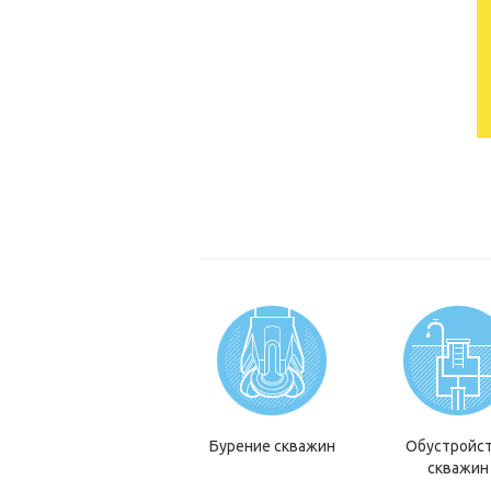
Бурение скважин
Обустройс
скважин