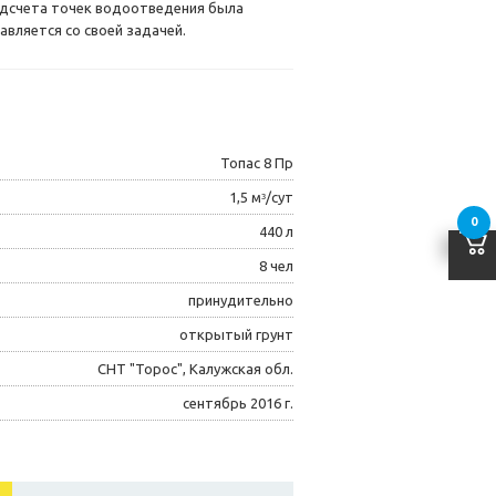
подсчета точек водоотведения была
авляется со своей задачей.
Топас 8 Пр
1,5 мᶟ/сут
0
440 л
8 чел
принудительно
открытый грунт
СНТ "Торос", Калужская обл.
сентябрь 2016 г.