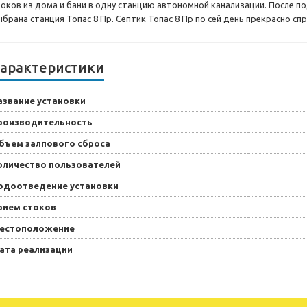
токов из дома и бани в одну станцию автономной канализации. После 
брана станция Топас 8 Пр. Септик Топас 8 Пр по сей день прекрасно спр
арактеристики
азвание установки
роизводительность
бъем залпового сброса
оличество пользователей
одоотведение установки
рием стоков
естоположение
ата реализации