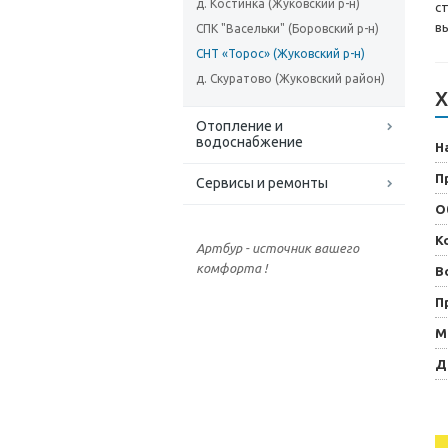
д. Костинка (Жуковский р-н)
с
вы
СПК "Васельки" (Боровский р-н)
СНТ «Торос» (Жуковский р-н)
д. Скуратово (Жуковский район)
Х
Отопление и
водоснабжение
Н
П
Сервисы и ремонты
О
К
Артбур - источник вашего
комфорта !
В
П
М
Д