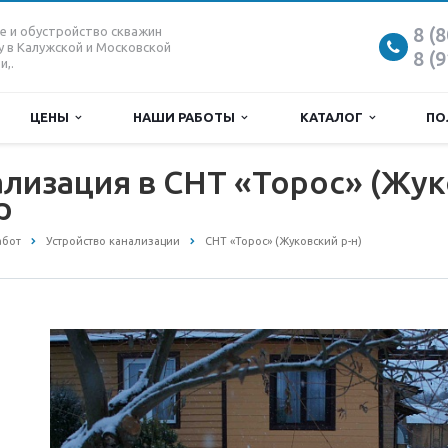
8 (
е и обустройство скважин
у в Калужской и Московской
8 (
и,.
ЦЕНЫ
НАШИ РАБОТЫ
КАТАЛОГ
ПО
лизация в СНТ «Торос» (Жук
р
абот
Устройство канализации
СНТ «Торос» (Жуковский р-н)