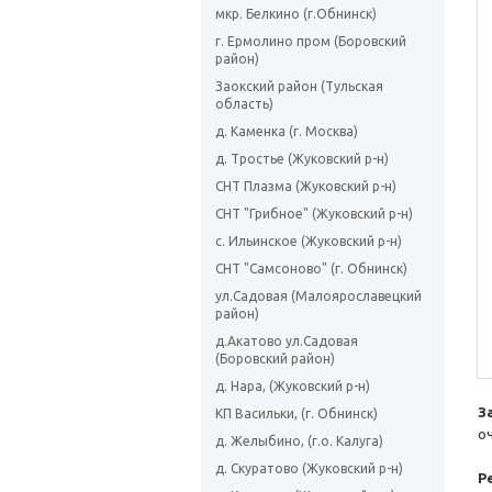
мкр. Белкино (г.Обнинск)
г. Ермолино пром (Боровский
район)
Заокский район (Тульская
область)
д. Каменка (г. Москва)
д. Тростье (Жуковский р-н)
СНТ Плазма (Жуковский р-н)
СНТ "Грибное" (Жуковский р-н)
с. Ильинское (Жуковский р-н)
СНТ "Самсоново" (г. Обнинск)
ул.Садовая (Малоярославецкий
район)
д.Акатово ул.Садовая
(Боровский район)
д. Нара, (Жуковский р-н)
З
КП Васильки, (г. Обнинск)
о
д. Желыбино, (г.о. Калуга)
д. Скуратово (Жуковский р-н)
Р