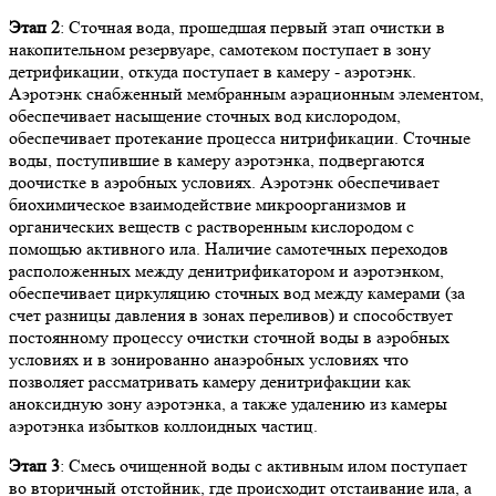
Этап 2
: Сточная вода, прошедшая первый этап очистки в
накопительном резервуаре, самотеком поступает в зону
детрификации, откуда поступает в камеру - аэротэнк.
Аэротэнк снабженный мембранным аэрационным элементом,
обеспечивает насыщение сточных вод кислородом,
обеспечивает протекание процесса нитрификации. Сточные
воды, поступившие в камеру аэротэнка, подвергаются
доочистке в аэробных условиях. Аэротэнк обеспечивает
биохимическое взаимодействие микроорганизмов и
органических веществ с растворенным кислородом с
помощью активного ила. Наличие самотечных переходов
расположенных между денитрификатором и аэротэнком,
обеспечивает циркуляцию сточных вод между камерами (за
счет разницы давления в зонах переливов) и способствует
постоянному процессу очистки сточной воды в аэробных
условиях и в зонированно анаэробных условиях что
позволяет рассматривать камеру денитрифакции как
аноксидную зону аэротэнка, а также удалению из камеры
аэротэнка избытков коллоидных частиц.
Этап 3
: Смесь очищенной воды с активным илом поступает
во вторичный отстойник, где происходит отстаивание ила, а