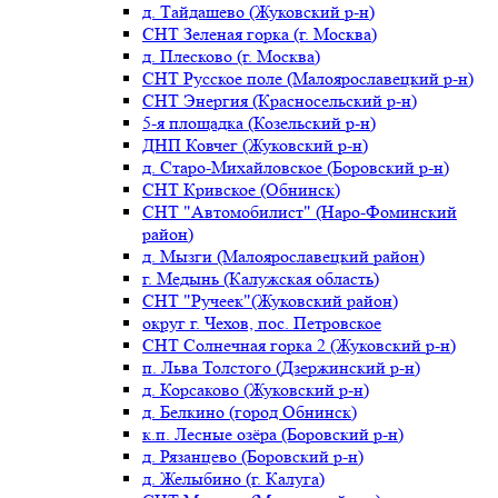
д. Тайдашево (Жуковский р-н)
СНТ Зеленая горка (г. Москва)
д. Плесково (г. Москва)
СНТ Русское поле (Малоярославецкий р-н)
СНТ Энергия (Красносельский р-н)
5-я площадка (Козельский р-н)
ДНП Ковчег (Жуковский р-н)
д. Старо-Михайловское (Боровский р-н)
СНТ Кривское (Обнинск)
СНТ "Автомобилист" (Наро-Фоминский
район)
д. Мызги (Малоярославецкий район)
г. Медынь (Калужская область)
СНТ "Ручеек"(Жуковский район)
округ г. Чехов, пос. Петровское
СНТ Солнечная горка 2 (Жуковский р-н)
п. Льва Толстого (Дзержинский р-н)
д. Корсаково (Жуковский р-н)
д. Белкино (город Обнинск)
к.п. Лесные озёра (Боровский р-н)
д. Рязанцево (Боровский р-н)
д. Желыбино (г. Калуга)