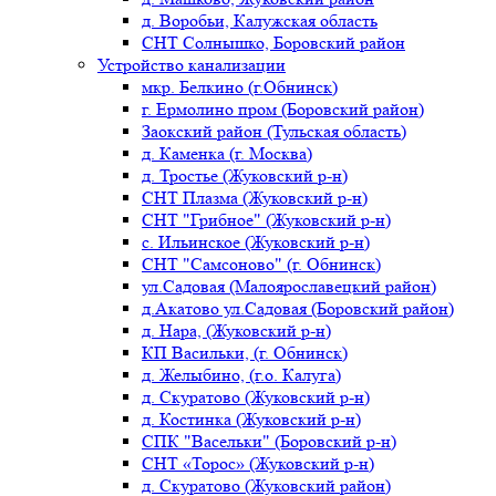
д. Воробьи, Калужская область
СНТ Солнышко, Боровский район
Устройство канализации
мкр. Белкино (г.Обнинск)
г. Ермолино пром (Боровский район)
Заокский район (Тульская область)
д. Каменка (г. Москва)
д. Тростье (Жуковский р-н)
СНТ Плазма (Жуковский р-н)
СНТ "Грибное" (Жуковский р-н)
с. Ильинское (Жуковский р-н)
СНТ "Самсоново" (г. Обнинск)
ул.Садовая (Малоярославецкий район)
д.Акатово ул.Садовая (Боровский район)
д. Нара, (Жуковский р-н)
КП Васильки, (г. Обнинск)
д. Желыбино, (г.о. Калуга)
д. Скуратово (Жуковский р-н)
д. Костинка (Жуковский р-н)
СПК "Васельки" (Боровский р-н)
СНТ «Торос» (Жуковский р-н)
д. Скуратово (Жуковский район)