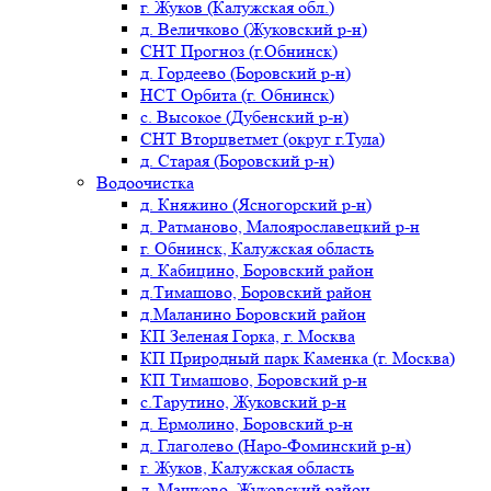
г. Жуков (Калужская обл.)
д. Величково (Жуковский р-н)
СНТ Прогноз (г.Обнинск)
д. Гордеево (Боровский р-н)
НСТ Орбита (г. Обнинск)
с. Высокое (Дубенский р-н)
СНТ Вторцветмет (округ г.Тула)
д. Старая (Боровский р-н)
Водоочистка
д. Княжино (Ясногорский р-н)
д. Ратманово, Малоярославецкий р-н
г. Обнинск, Калужская область
д. Кабицино, Боровский район
д.Тимашово, Боровский район
д.Маланино Боровский район
КП Зеленая Горка, г. Москва
КП Природный парк Каменка (г. Москва)
КП Тимашово, Боровский р-н
с.Тарутино, Жуковский р-н
д. Ермолино, Боровский р-н
д. Глаголево (Наро-Фоминский р-н)
г. Жуков, Калужская область
д. Машково, Жуковский район