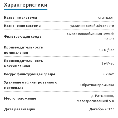
Характеристики
Название системы
стандарт
Назначение системы
удаление солей жёсткости
Смола ионообменная Lewatit
Фильтрующая среда
S1567
Производительность
1,5 мᶟ/час
номинальная
Производительность
2 мᶟ/час
максимальная
Ресурс фильтрующей среды
5-7 лет
Удаление отфильтрованного
Обратная промывка
материала
д. Ратманово,
Местоположение
Малоярославецкий р-н
Дата реализации
Декабрь 2017 г