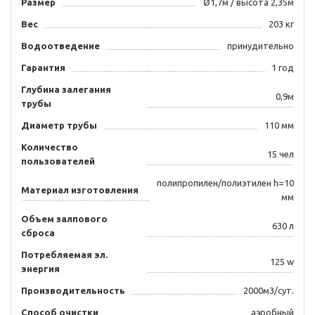
Размер
Ø1,7м / высота 2,35м
Вес
203 кг
Водоотведение
принудительно
Гарантия
1 год
Глубина залегания
0,9м
трубы
Диаметр трубы
110 мм
Количество
15 чел
пользователей
полипропилен/полиэтилен h=10
Материал изготовления
мм
Объем залпового
630 л
сброса
Потребляемая эл.
125 w
энергия
Производительность
2000м3/сут.
Способ очистки
аэробный