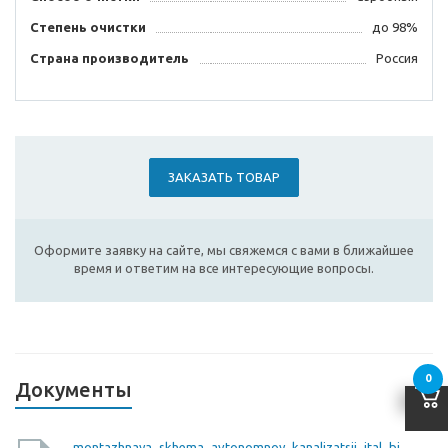
Степень очистки
до 98%
Страна производитель
Россия
ЗАКАЗАТЬ ТОВАР
Оформите заявку на сайте, мы свяжемся с вами в ближайшее
время и ответим на все интересующие вопросы.
0
Документы
montazhnaya_skhema_avtonomnoy_kanalizatsii_ital_bio_10