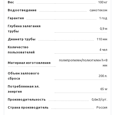
Вес
100 кг
Водоотведение
самотеком
Гарантия
1 год
Глубина залегания
0,9 м
трубы
Диаметр трубы
110 мм
Количество
4 чел
пользователей
полипропилен/полиэтилен h=8
Материал изготовления
мм
Объем залпового
200 л.
сброса
Потребляемая эл.
65 w
энергия
Производительность
0,6м3/сут.
Страна производитель
Россия