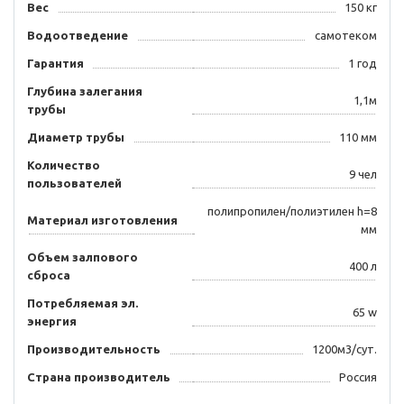
Вес
150 кг
Водоотведение
самотеком
Гарантия
1 год
Глубина залегания
1,1м
трубы
Диаметр трубы
110 мм
Количество
9 чел
пользователей
полипропилен/полиэтилен h=8
Материал изготовления
мм
Объем залпового
400 л
сброса
Потребляемая эл.
65 w
энергия
Производительность
1200м3/сут.
Страна производитель
Россия