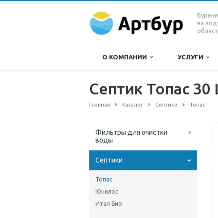
Бурени
на вод
област
О КОМПАНИИ
УСЛУГИ
Септик Топас 30
Главная
Каталог
Септики
Топас
Фильтры для очистки
воды
Септики
Топас
Юнилос
Итал Био