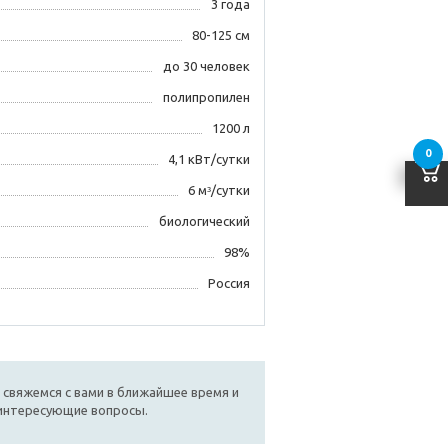
3 года
80-125 см
до 30 человек
полипропилен
1200 л
0
4,1 кВт/сутки
6 мᶟ/сутки
биологический
98%
Россия
 свяжемся с вами в ближайшее время и
 интересующие вопросы.