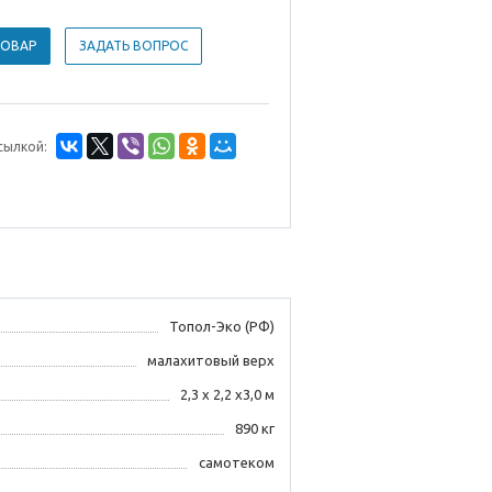
ТОВАР
ЗАДАТЬ ВОПРОС
сылкой:
Топол-Эко (РФ)
малахитовый верх
2,3 х 2,2 х3,0 м
890 кг
самотеком