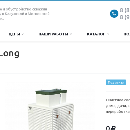
8 (
е и обустройство скважин
у в Калужской и Московской
8 (
и,.
ЦЕНЫ
НАШИ РАБОТЫ
КАТАЛОГ
ПО
 Long
Под заказ
Очистное соо
дома, дачи, 
переработки
0
d