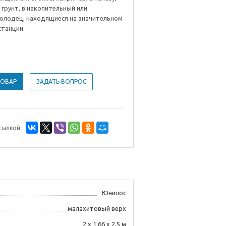
грунт, в накопительный или
олодец, находящиеся на значительном
станции.
ТОВАР
ЗАДАТЬ ВОПРОС
сылкой:
Юнилос
малахитовый верх
2 х 1,66 х 2,5 м