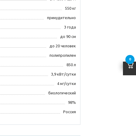
550 кг
принудительно
3 года
до 90 см
до 20 человек
полипропилен
0
850 л
3,9 кВт/сутки
4 мᶟ/сутки
биологический
98%
Россия