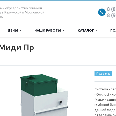
8 (
е и обустройство скважин
у в Калужской и Московской
8 (
и,.
ЦЕНЫ
НАШИ РАБОТЫ
КАТАЛОГ
ПО
 Миди Пр
Под заказ
Система ново
(Юнилос) - л
(канализация
глубокой био
данной моде
отведение оч