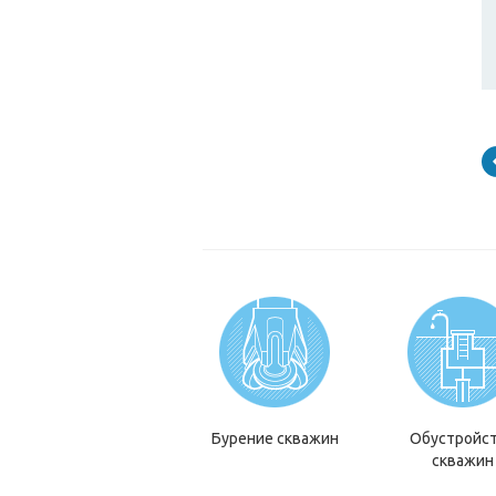
Бурение скважин
Обустройс
скважин