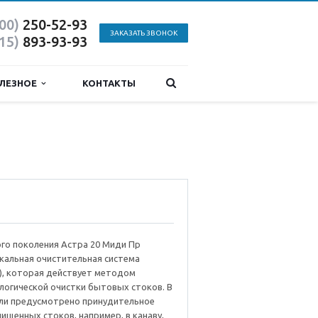
800)
250-52-93
ЗАКАЗАТЬ ЗВОНОК
915)
893-93-93
ЛЕЗНОЕ
КОНТАКТЫ
го поколения Астра 20 Миди Пр
окальная очистительная система
), которая действует методом
логической очистки бытовых стоков. В
ли предусмотрено принудительное
ищенных стоков, например, в канаву,