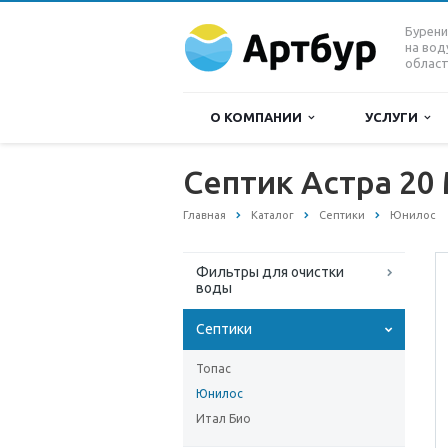
Бурени
на вод
област
О КОМПАНИИ
УСЛУГИ
Септик Астра 20
Главная
Каталог
Септики
Юнилос
Фильтры для очистки
воды
Септики
Топас
Юнилос
Итал Био