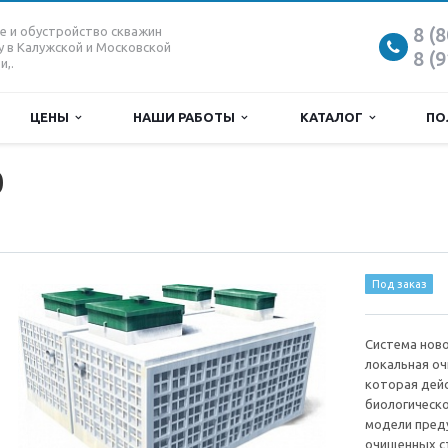
8 (
е и обустройство скважин
у в Калужской и Московской
8 (
и,.
ЦЕНЫ
НАШИ РАБОТЫ
КАТАЛОГ
ПО
0
Под заказ
Система ново
локальная оч
которая дей
биологическо
модели пред
очищенных с