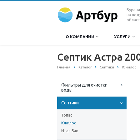
Бурени
на вод
област
О КОМПАНИИ
УСЛУГИ
Септик Астра 20
Главная
Каталог
Септики
Юнилос
Фильтры для очистки
воды
Септики
Топас
Юнилос
Итал Био