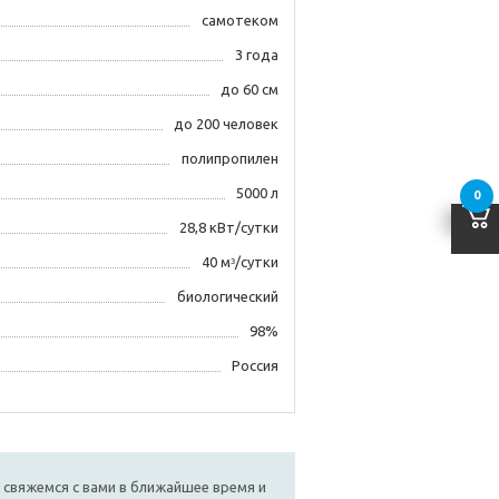
самотеком
3 года
до 60 см
до 200 человек
полипропилен
5000 л
0
28,8 кВт/сутки
40 мᶟ/сутки
биологический
98%
Россия
 свяжемся с вами в ближайшее время и