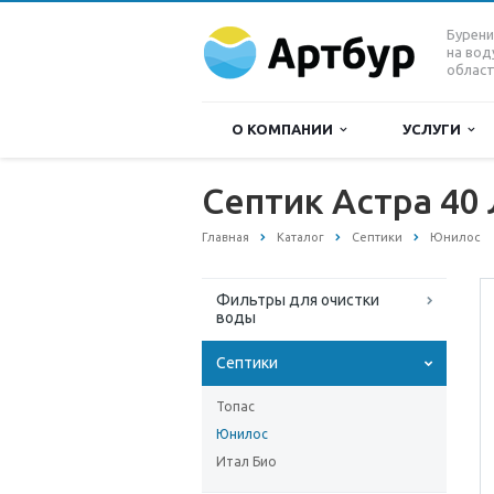
Бурени
на вод
област
О КОМПАНИИ
УСЛУГИ
Септик Астра 40
Главная
Каталог
Септики
Юнилос
Фильтры для очистки
воды
Септики
Топас
Юнилос
Итал Био