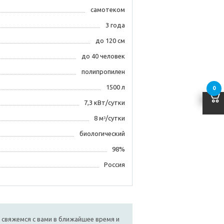
самотеком
3 года
до 120 см
до 40 человек
полипропилен
1500 л
0
7,3 кВт/сутки
8 мᶟ/сутки
биологический
98%
Россия
 свяжемся с вами в ближайшее время и