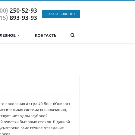
800)
250-52-93
ЗАКАЗАТЬ ЗВОНОК
915)
893-93-93
ЛЕЗНОЕ
КОНТАКТЫ
го поколения Астра 40 Лонг (Юнилос) -
истительная система (канализация),
ствует методом глубокой
й очистки бытовых стоков. В данной
усмотрено самотечное отведение
токов.