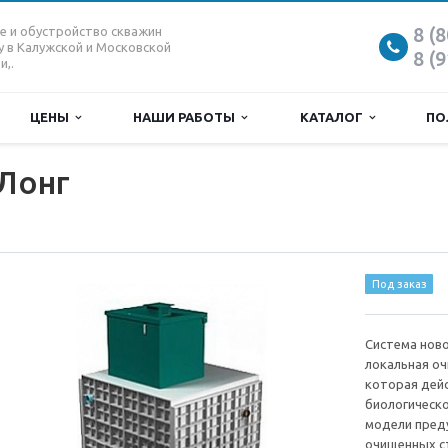
8 (
е и обустройство скважин
у в Калужской и Московской
8 (
и,.
ЦЕНЫ
НАШИ РАБОТЫ
КАТАЛОГ
ПО
 Лонг
Под заказ
Система ново
локальная оч
которая дей
биологическо
модели пред
очищенных с