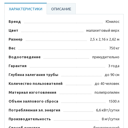
ХАРАКТЕРИСТИКИ
ОПИСАНИЕ
Бренд
Юнилос
Цвет
малахитовый верх
Размер
2,5 х 2,16 х 2,62 м
Вес
750 кг
Водоотведение
принудительно
Гарантия
3 года
Глубина залегания трубы
до 90 см
Количество пользователей
до 40 человек
Материал изготовления
полипропилен
Объем залпового сброса
1500 л
Потребляемая эл. энергия
6,6 кВт/сутки
Производительность
8 мᶟ/сутки
Способ очистки
биологический