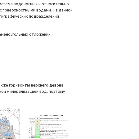
система водоносных и относительно
 с поверхностными водами. На данной
тиграфических подразделений
аменоугольных отложений,
акже горизонты верхнего девона
ой минерализацией вод, поэтому