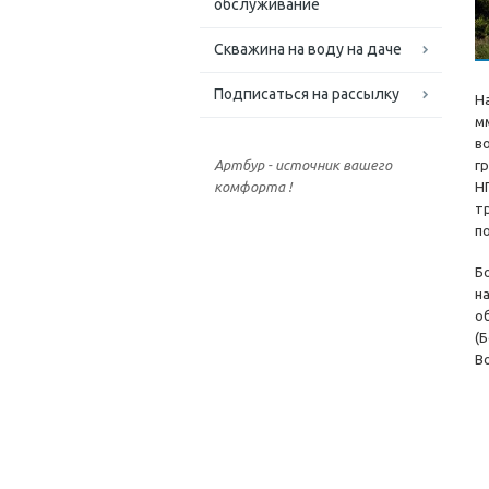
обслуживание
Скважина на воду на даче
Подписаться на рассылку
Н
м
в
г
Артбур - источник вашего
Н
комфорта !
т
п
Б
н
о
(
В