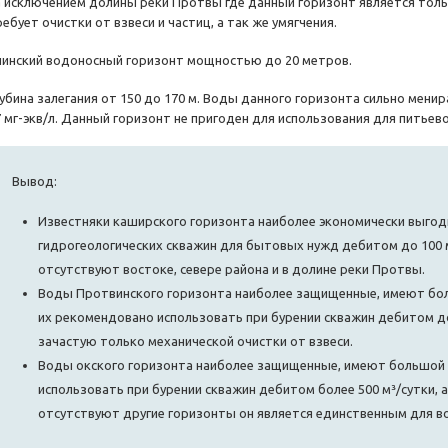
а исключением долины реки Протвы где данный горизонт является толь
ебует очистки от взвеси и частиц, а так же умягчения.
пинский водоносный горизонт мощностью до 20 метров.
лубина залегания от 150 до 170 м. Воды данного горизонта сильно мен
7
мг-экв
/л. Данный горизонт не пригоден для использования для питьев
Вывод:
Известняки каширского горизонта наиболее экономически выгод
гидрогеологических скважин для бытовых нужд дебитом до 100 
отсутствуют востоке, севере района и в долине реки Протвы.
Воды Протвинского горизонта наиболее защищенные, имеют бо
их рекомендовано использовать при бурении скважин дебитом до
зачастую только механической очистки от взвеси.
Воды окского горизонта наиболее защищенные, имеют большой
использовать при бурении скважин дебитом более 500 м³/сутки, а 
отсутствуют другие горизонты он является единственным для в