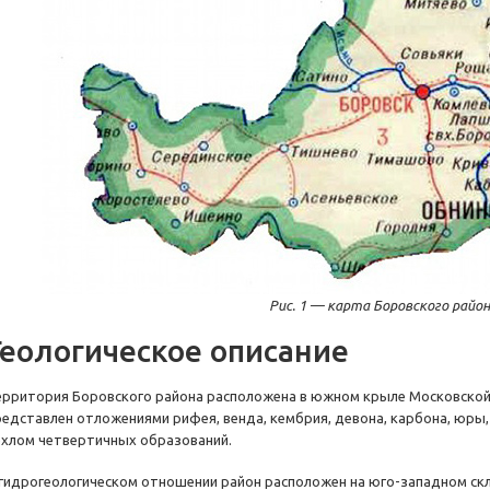
Рис. 1 — карта Боровского район
Геологическое описание
ерритория Боровского района расположена в южном крыле Московской
редставлен отложениями рифея, венда, кембрия, девона, карбона, юры
ехлом четвертичных образований.
 гидрогеологическом отношении район расположен на
юго-западном
скл