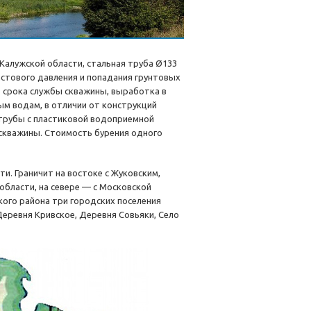
Калужской области, стальная труба Ø133
астового давления и попадания грунтовых
ю срока службы скважины, выработка в
ым водам, в отличии от конструкций
 трубы с пластиковой водоприемной
 скважины. Стоимость бурения одного
и. Граничит на востоке с Жуковским,
области, на севере — с Московской
ого района три городских поселения
 Деревня Кривское, Деревня Совьяки, Село