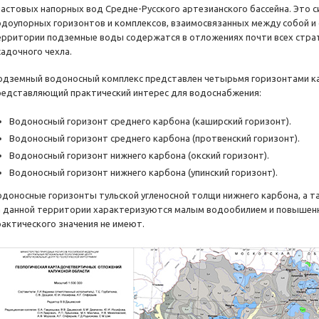
ластовых напорных вод
Средне-Русского
артезианского бассейна. Это 
одоупорных горизонтов и комплексов, взаимосвязанных между собой и
ерритории подземные воды содержатся в отложениях почти всех стра
садочного чехла.
одземный водоносный комплекс представлен четырьмя горизонтами к
редставляющий практический интерес для водоснабжения:
Водоносный горизонт среднего карбона (каширский горизонт).
Водоносный горизонт среднего карбона (протвенский горизонт).
Водоносный горизонт нижнего карбона (окский горизонт).
Водоносный горизонт нижнего карбона (упинский горизонт).
одоносные горизонты тульской угленосной толщи нижнего карбона, а т
а данной территории характеризуются малым водообилием и повышенн
рактического значения не имеют.