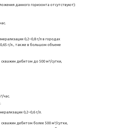
ложения данного горизонта отсутствуют):
час.
инерализации 0,2–0,8
г/л
в городах
0,65
г/л
., также в большом объеме
 скважин дебитом до 500 м³/сутки,
³/час.
.
нерализации 0,2–0,6
г/л
.
скважин дебитом более 500 м³/сутки,