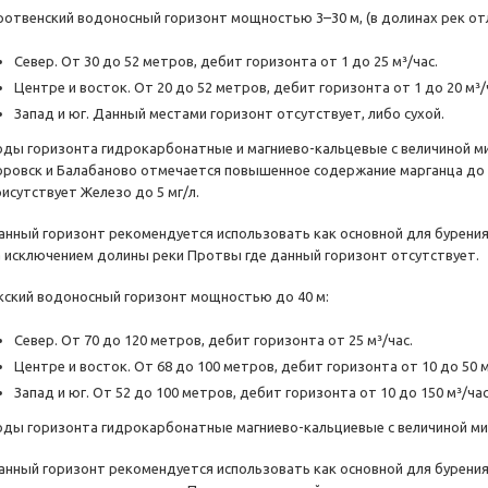
ротвенский водоносный горизонт мощностью 3–30 м, (в долинах рек от
Север. От 30 до 52 метров, дебит горизонта от 1 до 25 м³/час.
Центре и восток. От 20 до 52 метров, дебит горизонта от 1 до 20 м³/
Запад и юг. Данный местами горизонт отсутствует, либо сухой.
оды горизонта гидрокарбонатные и
магниево-кальцевые
с величиной м
оровск и Балабаново отмечается повышенное содержание марганца до 
рисутствует Железо до 5 мг/л.
анный горизонт рекомендуется использовать как основной для бурения
а исключением долины реки Протвы где данный горизонт отсутствует.
кский водоносный горизонт мощностью до 40 м:
Север. От 70 до 120 метров, дебит горизонта от 25 м³/час.
Центре и восток. От 68 до 100 метров, дебит горизонта от 10 до 50 м
Запад и юг. От 52 до 100 метров, дебит горизонта от 10 до 150 м³/час
оды горизонта гидрокарбонатные
магниево-кальциевые
с величиной ми
анный горизонт рекомендуется использовать как основной для бурения 