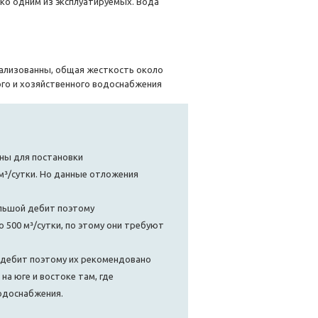
ко одним из эксплуатируемых. Вода
ирализованны, общая жесткость около
ого и хозяйственного водоснабжения
ны для постановки
м³/сутки. Но данные отложения
льшой дебит поэтому
 500 м³/сутки, по этому они требуют
 дебит поэтому их рекомендовано
на юге и востоке там, где
одоснабжения.