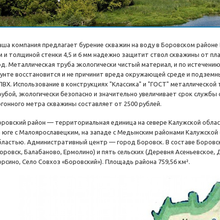
аша компания предлагает бурение скважин на воду в Боровском районе 
м и толщиной стенки 4,5 и 6 мм надежно защитит ствол скважины от пл
од. Металлическая труба экологически чистый материал, и по истечени
рунте восстановится и не причинит вреда окружающей среде и подземн
ПВХ. Использование в конструкциях "Классика" и "ГОСТ" металлической
рубой, экологически безопасно и значительно увеличивает срок службы
огонного метра скважины составляет от 2500 рублей.
оровский район — территориальная единица на севере Калужской област
а юге с Малоярославецким, на западе с Медынским районами Калужской 
бластью. Административный центр — город Боровск. В составе Боровск
Боровск, Балабаново, Ермолино) и пять сельских (Деревня Асеньевское,
орсино, Село Совхоз «Боровский»). Площадь района 759,56 км².