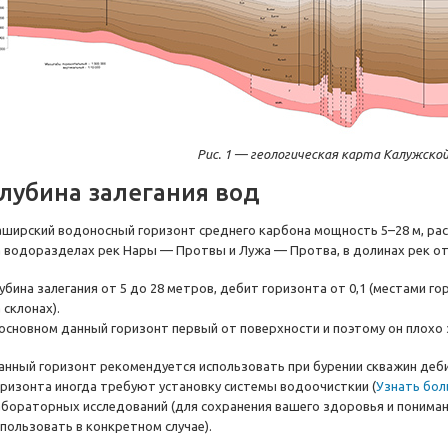
Рис. 1 — геологическая карта Калужско
лубина залегания вод
аширский водоносный горизонт среднего карбона мощность 5–28 м, рас
а водоразделах рек Нары — Протвы и Лужа — Протва, в долинах рек о
убина залегания от 5 до 28 метров, дебит горизонта от 0,1 (местами гор
 склонах).
 основном данный горизонт первый от поверхности и поэтому он плохо
анный горизонт рекомендуется использовать при бурении скважин деби
оризонта иногда требуют установку системы водоочисткии (
Узнать бол
абораторных исследований (для сохранения вашего здоровья и понима
спользовать в конкретном случае).