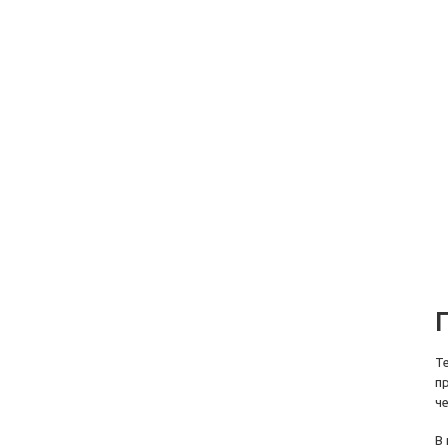
Т
п
ч
В